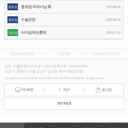
종로점 여의사님 휴무일
2026-08-08
종로점
수술관련
2026-08-06
종로점
식이섬유보충제
2026-07-24
강남점
개인정보취급방침
|
이용약관
|
이메일무단수집거부
상호 : 더블유항외과의원 / 사업자등록번호 : 220-90-83998
대표자 : 홍현기 / 서울 강남구 삼성동 140-6 HS빌딩 3층
Copyright (C) 2010 W-HANG COLON-RECTAL GENERAL SURGERY. All rights reserved.
MY PAGE